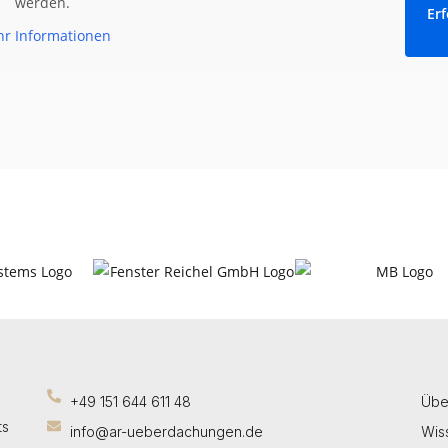
werden.
Erf
r Informationen
+49 151 644 611 48
Übe
ts
info@ar-ueberdachungen.de
Wis