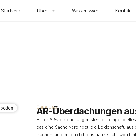
Startseite
Über uns
Wissenswert
Kontakt
ÜBER UNS
AR-Überdachungen au
Hinter AR-Überdachungen steht ein eingespielt
das eine Sache verbindet: die Leidenschaft, aus 
machen, an dem du dich das ganze Jahr wohlfühls