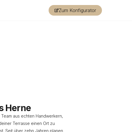
Zum Konfigurator
s Herne
es Team aus echten Handwerkern,
deiner Terrasse einen Ort zu
t. Seit über zehn Jahren planen